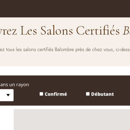
rez Les Salons Certifiés
B
ez tous les salons certifiés Balombre près de chez vous, ci-des
dans un rayon
Confirmé
Débutant